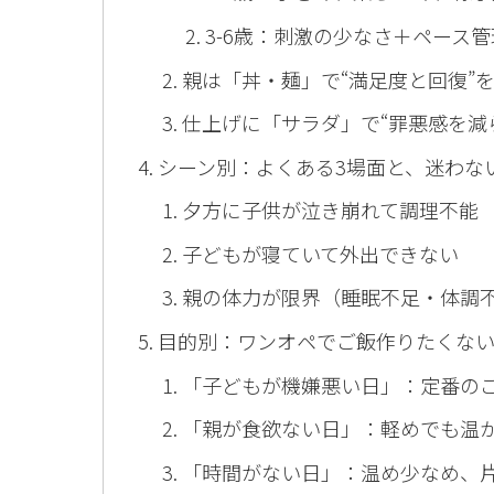
3-6歳：刺激の少なさ＋ペース管
親は「丼・麺」で“満足度と回復”
仕上げに「サラダ」で“罪悪感を減
シーン別：よくある3場面と、迷わな
夕方に子供が泣き崩れて調理不能
子どもが寝ていて外出できない
親の体力が限界（睡眠不足・体調
目的別：ワンオペでご飯作りたくな
「子どもが機嫌悪い日」：定番の
「親が食欲ない日」：軽めでも温
「時間がない日」：温め少なめ、