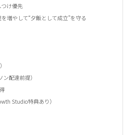
しつけ優先
を増やして“夕飯として成立”を守る
囲）
ーソン配達前提）
得
wth Studio特典あり）