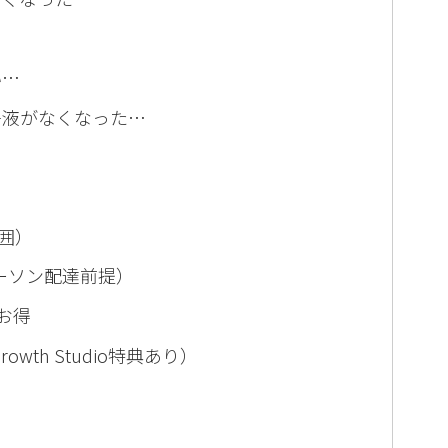
い…
浄液がなくなった…
囲）
ローソン配達前提）
お得
owth Studio特典あり）