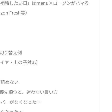
補給したい日」はmenu×ローソンがハマる
on Fresh等）
切り替え例
ヤイヤ・上の子対応）
い
が読めない
優先順位と、迷わない買い方
ーパーがなくなった…
なくなった…