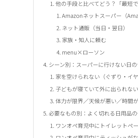
他の手段と比べてどう？「最短で
Amazonネットスーパー（Amaz
ネット通販（当日・翌日）
家族・知人に頼む
menu×ローソン
シーン別：スーパーに行けない日の
家を空けられない（ぐずり・イ
子どもが寝ていて外に出られな
体力が限界／天候が悪い／時間
必要なもの別：よく切れる日用品の
ワンオペ育児中にトイレットペ
ワンオペ育児中にティッシュが