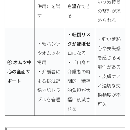
いう気持ち
併用）を試
を温存
でき
の整理が求
す
る
められる
・
転倒リス
・強い羞恥
・紙パンツ
クがほぼゼ
心や喪失感
やオムツを
ロ
になる
を感じる可
④ オムツ中
常用
・ご自身と
能性がある
心の全面サ
・介護者に
介護者の時
・皮膚ケア
ポート
よる排泄記
間的・精神
と適切な交
録で肌トラ
的負担が大
換頻度が不
ブルを管理
幅に削減さ
可欠
れる