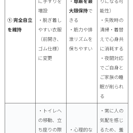
に手すりを
・
尊厳を最
りになる可
増設
大限保持
で
能性）
① 完全自立
・脱ぎ着し
きる
・失敗時の
を維持
やすい衣服
・筋力や排
清掃・着替
（前開き、
泄リズムを
えで心身共
ゴム仕様）
保ちやすい
に消耗する
に変更
・夜間対応
でご自身と
ご家族の睡
眠が削られ
る
・トイレへ
・常に人の
の移動、立
気配を感じ
ち座りの際
・心理的な
るため、羞