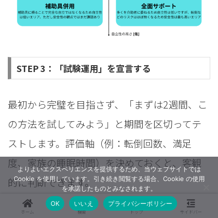
STEP 3：「試験運用」を宣言する
最初から完璧を目指さず、「まずは2週間、こ
の方法を試してみよう」と期間を区切ってテ
ストします。評価軸（例：転倒回数、満足
度、家族の睡眠時間）を決めておくと、客観
よりよいエクスペリエンスを提供するため、当ウェブサイトでは
Cookie を使用しています。引き続き閲覧する場合、Cookie の使用
的に判断できます。
を承諾したものとみなされます。
OK
いいえ
プライバシーポリシー
ホーム
検索
トップ
サイドバー