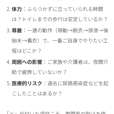
体力
：ふらつかずに立っていられる時間
は？トイレまでの歩行は安定しているか？
尊厳
：一連の動作（移動→脱衣→排泄→後
始末→着衣）で、一番ご自身でやりたい工
程はどこか？
周囲への影響
：ご家族や介護者は、夜間介
助で疲弊していないか？
医療的リスク
：過去に尿路感染症などを起
こしたことはあるか？
「×」が付いた項目こそ、専門家の助けを借