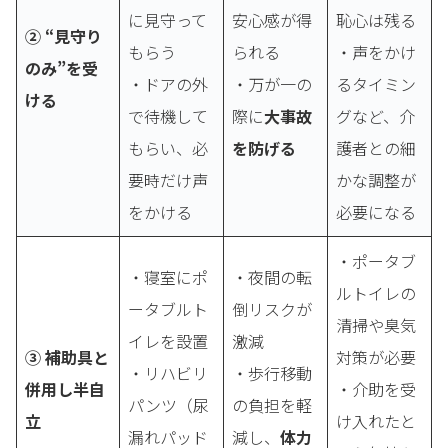
に見守って
安心感が得
恥心は残る
② “見守り
もらう
られる
・声をかけ
のみ”を受
・ドアの外
・万が一の
るタイミン
ける
で待機して
際に
大事故
グなど、介
もらい、必
を防げる
護者との細
要時だけ声
かな調整が
をかける
必要になる
・ポータブ
・寝室にポ
・夜間の転
ルトイレの
ータブルト
倒リスクが
清掃や臭気
イレを設置
激減
③ 補助具と
対策が必要
・リハビリ
・歩行移動
併用し半自
・介助を受
パンツ（尿
の負担を軽
立
け入れたと
漏れパッド
減し、
体力