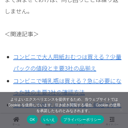
しません。
＜関連記事＞
コンビニで大人用紙おむつは買える？少量
パックの値段と主要3社の品揃え
コンビニで哺乳瓶は買える？急に必要にな
った時の主要3社の確認方法
よりよいエクスペリエンスを提供するため、当ウェブサイトでは
コンビニで粉ミルクは買える？最短で手に
Cookie を使用しています。引き続き閲覧する場合、Cookie の使用
を承諾したものとみなされます。
入れる方法と主要3社の在庫確認のコツ
OK
いいえ
プライバシーポリシー
ホーム
検索
トップ
サイドバー