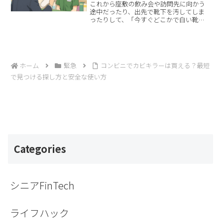
これから座敷の飲み会や訪問先に向かう
途中だったり、出先で靴下を汚してしま
ったりして、「今すぐどこかで白い靴下
を買えないか」と焦って検索されたのだ
と思います。この記事では、「コンビニ
で白い靴下は買える？セブン・ファミ
マ・ローソンでの探し方」と...
ホーム
緊急
コンビニでカビキラーは買える？最短
で見つける探し方と安全な使い方
Categories
シニアFinTech
ライフハック