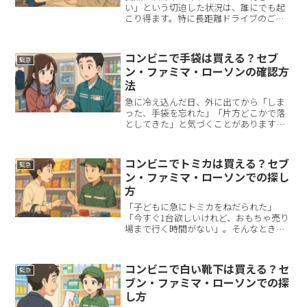
い」という切迫した状況は、誰にでも起
こり得ます。特に長距離ドライブのご家
族連れや介護の付き添い中は、一刻を争
う場面も多いものです。本記事は「最寄
りのコンビニに携帯トイレがあるか」
コンビニで手袋は買える？セブ
緊急
「最短でどう確保するか」にだ...
ン・ファミマ・ローソンの確認方
法
急に冷え込んだ日、外に出てから「しま
った、手袋を忘れた」「片方どこかで落
としてきた」と気づくことがあります。
手は一度冷えてしまうとなかなか温まら
ず、スマホ操作もしづらくなり、本当に
困りますよね。そんなとき頼りにしたく
コンビニでトミカは買える？セブ
緊急
なるのがコンビニですが、...
ン・ファミマ・ローソンでの探し
方
「子どもに急にトミカをねだられた」
「今すぐ1台欲しいけれど、おもちゃ売り
場まで行く時間がない」。そんなときに
「コンビニ トミカ」と検索して、このペ
ージにたどり着かれたのではないでしょ
うか。先にポイントだけまとめると、コ
コンビニで白い靴下は買える？セ
緊急
ンビニでトミカが「いつ...
ブン・ファミマ・ローソンでの探
し方