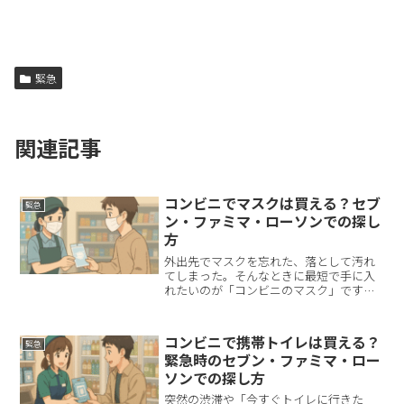
緊急
関連記事
コンビニでマスクは買える？セブ
緊急
ン・ファミマ・ローソンでの探し
方
外出先でマスクを忘れた、落として汚れ
てしまった。そんなときに最短で手に入
れたいのが「コンビニのマスク」です。
結論からお伝えすると、主要コンビニ各
社では日用品売り場で不織布マスクを扱
っている店舗が多く、アプリや公式の店
コンビニで携帯トイレは買える？
緊急
舗検索を使えば最寄り店舗...
緊急時のセブン・ファミマ・ロー
ソンでの探し方
突然の渋滞や「今すぐトイレに行きた