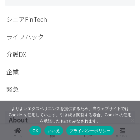
シニアFinTech
ライフハック
介護DX
企業
緊急
よりよいエクスペリエンスを提供するため、当ウェブサイトでは
Cookie を使用しています。引き続き閲覧する場合、Cookie の使用
About
を承諾したものとみなされます。
OK
いいえ
プライバシーポリシー
ホーム
検索
トップ
サイドバー
プライバシーポリシー