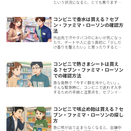
という状況になると、とても焦りますよ
ね。特に介護や育児をしながら転職活動
やパートを探していると、「今このタイ
ミングで用意できるか」が大きな不安に
コンビニで香水は買える？セブ
緊急
なります。そんなときに思...
ン・ファミマ・ローソンの確認方
法
外出先で汗やタバコのにおいが気になっ
たり、デートや人に会う直前に「少しだ
け香りを整えたい」と思ったりすると、
いま近いコンビニで香水が買えるのか迷
いますよね。結論から言うと、コンビニ
は店舗ごとの品ぞろえ差が大きく、「香
コンビニで熱さまシートは買え
緊急
水（オードトワレ／オード...
る？セブン・ファミマ・ローソン
での確認方法
急な発熱で「今すぐ額を冷やしたい」。
そんな緊急時に、コンビニで迷わず入手
するための手順と注意点を、セブンイレ
ブン・ファミリーマート・ローソンの公
式情報を踏まえて整理しました。編集部
の検証では、セブンイレブン公式アプリ
コンビニで咳止め飴は買える？セ
緊急
の在庫検索から熱さまシー...
ブン・ファミマ・ローソンの探し
方
急に咳が出て止まらなくなると、会議中