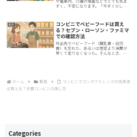
や電車内、介護の場面などでとても気ま
ずく、不安になります。「今すぐ少しで
も咳を抑えたい。最寄りのコンビニで咳
止め飴が買えるなら急いで行きたい」と
思い、コンビニで咳止め飴を探す方も多
コンビニでベビーフードは買え
緊急
いのではないでしょうか。...
る？セブン・ローソン・ファミマ
での確認方法
外出先でベビーフード（離乳食・幼児
食）を忘れた、あるいは想定より消費が
早くて足りなくなった。そんなとき、ま
ず頼りになるのが最寄りのコンビニで
す。ただし、取扱いは店舗ごとの差が大
きく、同じチェーンでも在庫の有無や置
き場所がまったく異なります。...
ホーム
緊急
コンビニでコンタクトレンズの洗浄液
は買える？主要コンビニの探し方
Categories