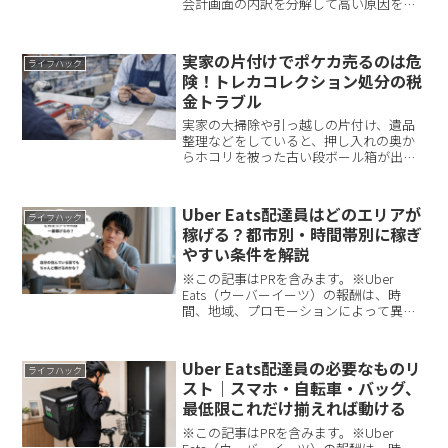
会計画面の内訳を分解して高い原因を特
定すること。次に、クーポンが強いサー
ビスを軸にして、手数料が跳ねる条件を
避けること。最後に、注文前のチェック
実家の片付けでポケカ売るのは危
ライフハック
リストと判断フローで毎...
険！トレカコレクション処分の税
金トラブル
実家の大掃除や引っ越しの片付け、遺品
整理などをしていると、押し入れの奥か
らホコリを被った古い段ボール箱が出て
くることがあります。その中を開けてみ
ると、ご自身が子供の頃に遊んでいたも
のや、親・兄弟が集めていた昔の「ポケ
Uber Eats配達員はどのエリアが
ライフハック
モンカード（ポケカ）」な...
稼げる？都市別・時間帯別に稼ぎ
やすい条件を解説
※この記事はPRを含みます。※Uber
Eats（ウーバーイーツ）の報酬は、時
間、地域、プロモーションによって異な
ります。「Uber Eats（ウーバーイーツ）
って、どのエリアでやれば一番稼げる
の？」「自分の住んでいる街でもちゃん
Uber Eats配達員の必要なものリ
ライフハック
と稼げるの...
スト｜スマホ・自転車・バッグ、
最低限これだけ揃えれば動ける
※この記事はPRを含みます。※Uber