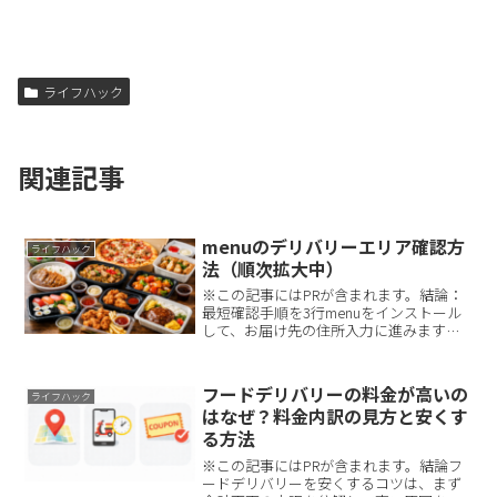
ライフハック
関連記事
menuのデリバリーエリア確認方
ライフハック
法（順次拡大中）
※この記事にはPRが含まれます。結論：
最短確認手順を3行menuをインストール
して、お届け先の住所入力に進みます。
「現在地を使用」で今いる場所を確認
し、必要なら「お届け先登録」で受け取
り場所まで設定します。保存したお届け
フードデリバリーの料金が高いの
ライフハック
先を切り替えて、自宅...
はなぜ？料金内訳の見方と安くす
る方法
※この記事にはPRが含まれます。結論フ
ードデリバリーを安くするコツは、まず