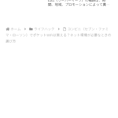
Eats（ウーバーイーツ）の報酬は、時
間、地域、プロモーションによって異な
ります。「Uber Eats（ウーバーイーツ）
の配達員を始めたいけど、何を用意すれ
ばいいのかわからない」「最初にいくら
くらい初...
ホーム
ライフハック
コンビニ（セブン・ファミ
マ・ローソン）でポケットWiFiは買える？ネット環境が必要なときの
選び方