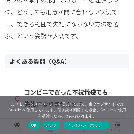
つ、どうしても用意が間に合わない状況で
は、できる範囲で失礼にならない方法を選
ぶ、という姿勢が大切です。
よくある質問（Q&A）
コンビニで買った不祝儀袋でも
Q
失礼になりませんか？
よりよいエクスペリエンスを提供するため、当ウェブサイトでは
Cookie を使用しています。引き続き閲覧する場合、Cookie の使用
を承諾したものとみなされます。
OK
いいえ
プライバシーポリシー
A
一般的には、コンビニで購入した不
ホーム
検索
トップ
サイドバー