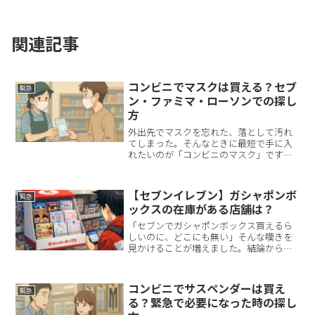
関連記事
コンビニでマスクは買える？セブ
緊急
ン・ファミマ・ローソンでの探し
方
外出先でマスクを忘れた、落として汚れ
てしまった。そんなときに最短で手に入
れたいのが「コンビニのマスク」です。
結論からお伝えすると、主要コンビニ各
社では日用品売り場で不織布マスクを扱
っている店舗が多く、アプリや公式の店
【セブンイレブン】ガシャポンボ
緊急
舗検索を使えば最寄り店舗...
ックスの在庫がある店舗は？
「セブンでガシャポンボックス買えるら
しいのに、どこにも無い」そんな嘆きを
見かけることが増えました。結論から言
うと、ガシャポンボックスは “普通に探す
だけだと見つからない日がある” タイプの
商品です。理由はシンプルで、全店一律
コンビニでサスペンダーは買え
緊急
の定番棚商品では...
る？緊急で必要になった時の探し