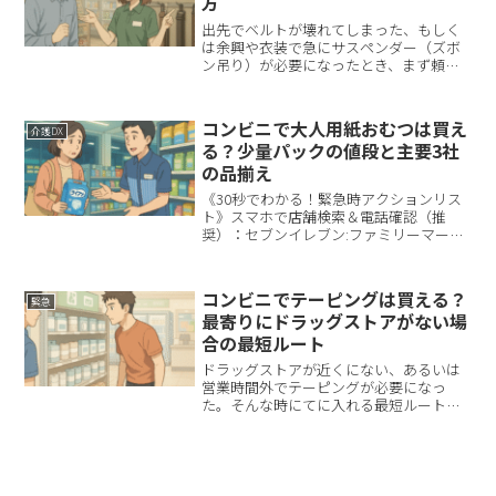
方
出先でベルトが壊れてしまった、もしく
は余興や衣装で急にサスペンダー（ズボ
ン吊り）が必要になったとき、まず頼り
になるのが最寄りのコンビニです。ただ
し、サスペンダーは文具や衛生用品のよ
うにどの店舗にも必ず置いてある品では
コンビニで大人用紙おむつは買え
介護DX
ありません。移動時間を無...
る？少量パックの値段と主要3社
の品揃え
《30秒でわかる！緊急時アクションリス
ト》スマホで店舗検索＆電話確認（推
奨）：セブンイレブン:ファミリーマート:
ローソン:※上記リンクは公式サイトに遷
移します。電話料金は、お客様のご負担
となります。最寄り店舗を探し、「大人
コンビニでテーピングは買える？
緊急
用のパンツタイプの...
最寄りにドラッグストアがない場
合の最短ルート
ドラッグストアが近くにない、あるいは
営業時間外でテーピングが必要になっ
た。そんな時にてに入れる最短ルートは
以下の3点です。最寄りの大型コンビニを
探す 電話で在庫と売場を確認無ければス
ーパーやディスカウントストアなど別業
態に切替最寄り検索は各...