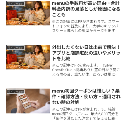
menuの手数料が高い理由…合計
ライフハック
料金内訳の見落としが原因になる
ことも
※この記事にはPRが含まれます。スマー
トフォンの普及により、大学のキャンパ
スや一人暮らしの部屋から一歩も出ずに
食事が届くデリバリーサービスは、今や
大学生にとって欠かせないインフラの一
つになりました。しかし、便利である一
外出したくない日は出前で解決！
ライフハック
方で、多くの学生が直面...
アプリと店舗宅配の違いやメリッ
トを比較
※この記事はPRを含みます。（Silver
Growth Studio特典あり）窓の外から聞こ
える雨の音、重たい体、あるいは単に
「今日は誰とも会いたくない」という気
分。 この記事に辿り着いたあなたは今、
まさにそんな状態ではないでしょうか。
menu初回クーポンは怪しい？条
ライフハック
「...
件・確認方法・使い方・適用され
ない時の対処
※この記事にはPRが含まれます。結論
menu初回クーポンは、最大6,800円分を
「条件を満たした注文」で使える仕組み
です。失敗する人の多くは「1,500円未
満」か「初回注文前にクーポンコード入