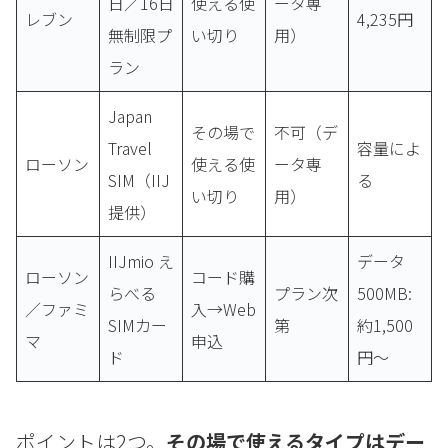
日／16日
使える使
ータ専
レブン
4,235円
無制限プ
い切り
用）
ラン
Japan
その場で
不可（デ
Travel
容量によ
ローソン
使える使
ータ専
SIM（IIJ
る
い切り
用）
提供）
IIJmio え
データ
ローソン
コード購
らべる
プラン次
500MB:
／ファミ
入→Web
SIMカー
第
約1,500
マ
申込
ド
円〜
ポイントは2つ。
その場で使えるタイプはデー