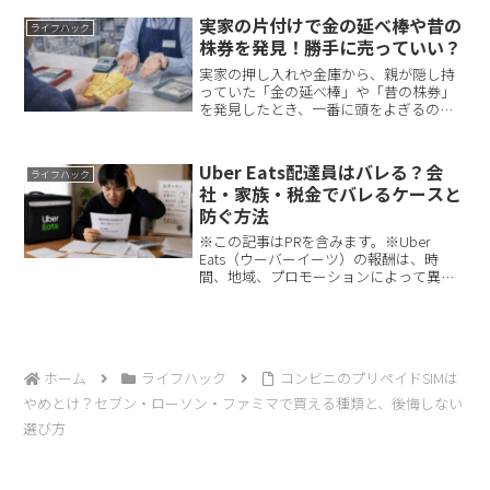
力していない」のどちらかです。最初に
実家の片付けで金の延べ棒や昔の
ライフハック
クーポンペー...
株券を発見！勝手に売っていい？
実家の押し入れや金庫から、親が隠し持
っていた「金の延べ棒」や「昔の株券」
を発見したとき、一番に頭をよぎるのは
「これをどうやって現金化しようか」と
いうことでしょう。特に、親がすでに亡
くなっていたり、認知症で意思疎通が難
Uber Eats配達員はバレる？会
ライフハック
しかったりする場合、「自...
社・家族・税金でバレるケースと
防ぐ方法
※この記事はPRを含みます。※Uber
Eats（ウーバーイーツ）の報酬は、時
間、地域、プロモーションによって異な
ります。※税務・労務に関する内容は一
般的な情報提供を目的としており、個別
の状況については専門家にご相談くださ
い。「Uber E...
ホーム
ライフハック
コンビニのプリペイドSIMは
やめとけ？セブン・ローソン・ファミマで買える種類と、後悔しない
選び方