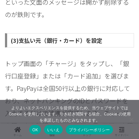
といった文面のメッセージは開かず削除する
のが鉄則です。
(3)支払い元（銀行・カード）を設定
トップ画面の「チャージ」をタップし、「銀
行口座登録」または「カード追加」を選びま
す。PayPayは全国50行以上の銀行に対応して
おり、ネットバンキングのIDとパスワードを
よりよいエクスペリエンスを提供するため、当ウェブサイトでは
入力するだけで連携が完了します。チャージ
Cookie を使用しています。引き続き閲覧する場合、Cookie の使用
を承諾したものとみなされます。
上限は本人確認前で1日2万円・月5万円。上限
OK
いいえ
プライバシーポリシー
ホーム
検索
トップ
サイドバー
内ならセブン銀行ATMから現金チャージや、