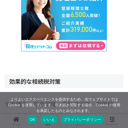
効果的な相続税対策
よりよいエクスペリエンスを提供するため、当ウェブサイトでは
生前贈与、生命保険、不動産活用、家族信
Cookie を使用しています。引き続き閲覧する場合、Cookie の使用
を承諾したものとみなされます。
託、遺言書は相続税対策の柱ですがどれもメ
OK
いいえ
プライバシーポリシー
ホーム
検索
トップ
サイドバー
リットとコストが表裏一体です。「早く小さ