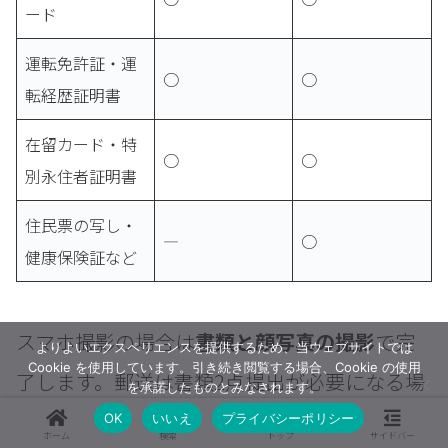
ード
運転免許証・運
○
○
転経歴証明書
在留カード・特
○
○
別永住者証明書
住民票の写し・
―
○
健康保険証など
スマホ撮影の場合は
書類と顔写真の撮影
で完
よりよいエクスペリエンスを提供するため、当ウェブサイトでは
Cookie を使用しています。引き続き閲覧する場合、Cookie の使用
了します。郵送は書類2点提出が必要になる場
を承諾したものとみなされます。
合があります。
OK
いいえ
プライバシーポリシー
ホーム
検索
トップ
サイドバー