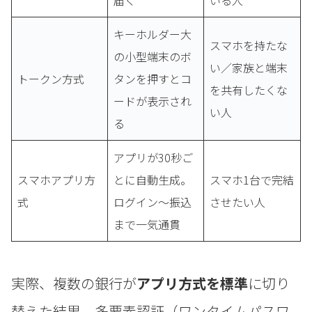
キーホルダー大
スマホを持たな
の小型端末のボ
い／家族と端末
トークン方式
タンを押すとコ
を共有したくな
ードが表示され
い人
る
アプリが30秒ご
スマホアプリ方
とに自動生成。
スマホ1台で完結
式
ログイン～振込
させたい人
まで一気通貫
実際、複数の銀行が
アプリ方式を標準
に切り
替えた結果、多要素認証（ワンタイムパスワ