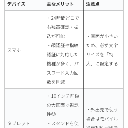
デバイス
主なメリット
注意点
・24時間どこで
も残高確認・振
込が可能
・画面が小さい
・顔認証や指紋
ため、必ず文字
スマホ
認証に対応した
サイズを「特
機種が多く、パ
大」に設定する
スワード入力回
数を削減
・10インチ前後
の大画面で視認
・外出先で使う
性◎
場合はモバイル
タブレット
・スタンドを使
通信契約が別途