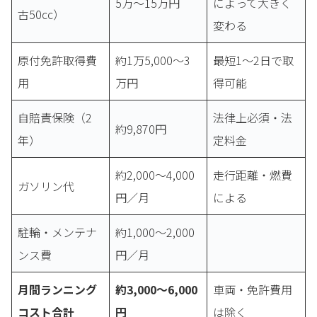
5万〜15万円
によって大きく
古50cc）
変わる
原付免許取得費
約1万5,000〜3
最短1〜2日で取
用
万円
得可能
自賠責保険（2
法律上必須・法
約9,870円
年）
定料金
約2,000〜4,000
走行距離・燃費
ガソリン代
円／月
による
駐輪・メンテナ
約1,000〜2,000
ンス費
円／月
月間ランニング
約3,000〜6,000
車両・免許費用
コスト合計
円
は除く