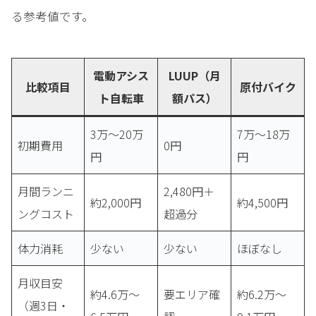
る参考値です。
電動アシス
LUUP（月
比較項目
原付バイク
ト自転車
額パス）
3万〜20万
7万〜18万
初期費用
0円
円
円
月間ランニ
2,480円＋
約2,000円
約4,500円
ングコスト
超過分
体力消耗
少ない
少ない
ほぼなし
月収目安
約4.6万〜
要エリア確
約6.2万〜
（週3日・