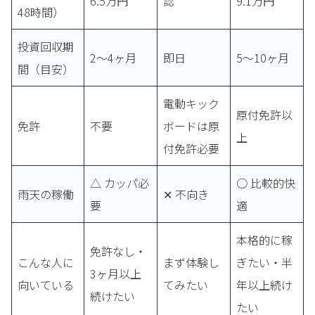
6.5万円
認
9.1万円
48時間）
投資回収期
2〜4ヶ月
即日
5〜10ヶ月
間（目安）
電動キック
原付免許以
免許
不要
ボードは原
上
付免許必要
△ カッパ必
○ 比較的快
雨天の稼働
✕ 不向き
要
適
本格的に稼
免許なし・
こんな人に
まず体験し
ぎたい・半
3ヶ月以上
向いている
てみたい
年以上続け
続けたい
たい