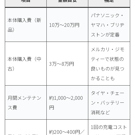
パナソニック・
本体購入費（新
10万〜20万円
ヤマハ・ブリヂ
品）
ストンが定番
メルカリ・ジモ
本体購入費（中
ティーで状態の
3万〜8万円
古）
良いものが見つ
かることも
タイヤ・チェー
月間メンテナン
約1,000〜2,000
ン・バッテリー
ス費
円
消耗など
1回の充電コスト
約200〜400円／